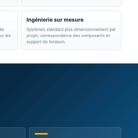
Ingénierie sur mesure
de
Systèmes standard plus dimensionnement par
ur les
projet, correspondance des composants et
support de livraison.
Implantation parking
vec mise
Travée d'ombrière, gabarit, drainage et
fondation