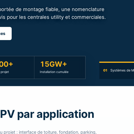
ues
00+
15GW+
01
Systèmes de M
projet
Installation cumulée
V par application
projet : interface de toiture, fondation, parking,