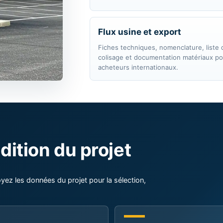
Flux usine et export
Fiches techniques, nomenclature, liste 
colisage et documentation matériaux po
acheteurs internationaux.
ition du projet
yez les données du projet pour la sélection,
Suivi utility
on au sol
Rangées de trackers mono-axe a
, vis, terrasse ou grande hauteur
en drapeau