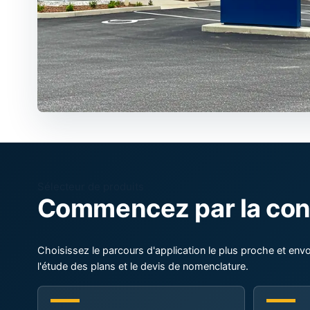
Sélecteur de produits
Commencez par la cond
Choisissez le parcours d'application le plus proche et envo
l'étude des plans et le devis de nomenclature.
Interface de toiture
Fondati
Métallique, tuile, toit plat ou joint debout
Pieu battu