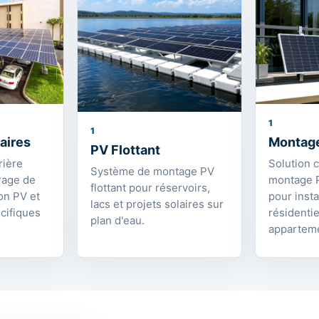
1
1
aires
Montage
PV Flottant
rière
Solution 
Système de montage PV
rage de
montage P
flottant pour réservoirs,
on PV et
pour insta
lacs et projets solaires sur
cifiques
résidentie
plan d'eau.
appartem
AVANTAGE APEX
Un fournisseur 