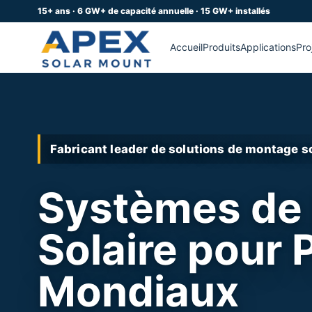
15+ ans · 6 GW+ de capacité annuelle · 15 GW+ installés
Accueil
Produits
Applications
Pro
Fabricant leader de solutions de montage so
Solutions Toit
Ombrière, Flo
Choisissez le système par application : interface 
surface d'eau ou installation sur balcon.