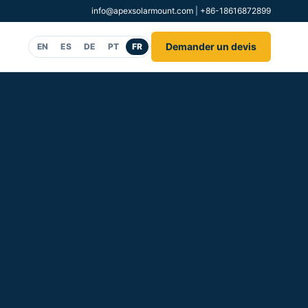
info@apexsolarmount.com
|
+86-18616872899
Demander un devis
EN
ES
DE
PT
FR