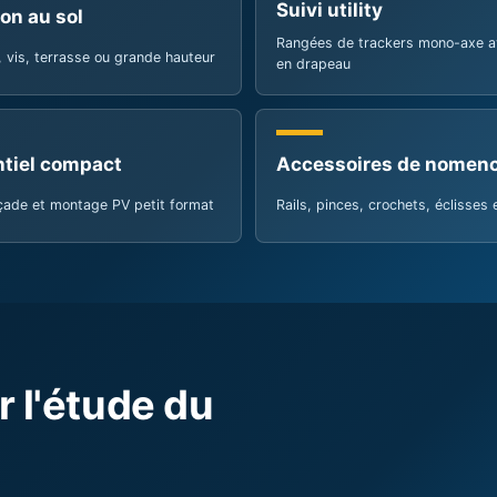
ntiel compact
Accessoires de nomenc
çade et montage PV petit format
Rails, pinces, crochets, éclisses 
 l'étude du
 discuter d'ingénierie et préparer le devis.