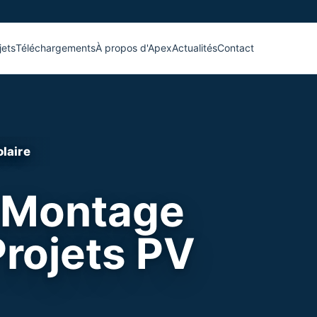
jets
Téléchargements
À propos d'Apex
Actualités
Contact
laire
ure, Sol,
ttant et Balcon
de toiture, fondation, implantation de parking,