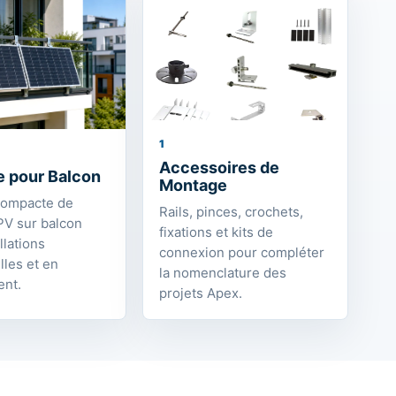
1
Accessoires de
 pour Balcon
Montage
compacte de
Rails, pinces, crochets,
V sur balcon
fixations et kits de
llations
connexion pour compléter
lles et en
la nomenclature des
ent.
projets Apex.
pour la sélection,