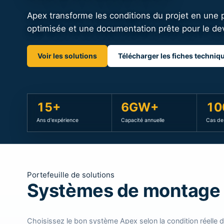
Voir les solutions
Télécharger les fiches techniq
15+
6GW+
10
Ans d'expérience
Capacité annuelle
Cas de 
Portefeuille de solutions
Systèmes de montage P
Choisissez le bon système Apex selon la condition réelle du 
surface d'eau, balcon ou lot de composants.