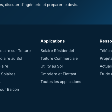
Applications
Resso
laire sur Toiture
Solaire Résidentiel
Téléc
laire au Sol
Toiture Commerciale
Projet
laire
Utility au Sol
Actuali
 Solaires
Ombrière et Flottant
Étude 
t
Toutes les applications
our Balcon