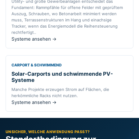
Utility- und große Gewerbeanlagen entscheidet das
Fundament: Rammpfähle für offene Felder mit geprüftem
Auszug, Schrauben, wo Betonarbeit minimiert werden
muss, Terrassenstrukturen im Hang und einachsige
Tracker, wenn das Energiemodell die Reihensteuerung
rechtfertigt..
Systeme ansehen →
CARPORT & SCHWIMMEND
Solar-Carports und schwimmende PV-
Systeme
Manche Projekte erzeugen Strom auf Flächen, die
herkömmliche Racks nicht nutzen.
Systeme ansehen →
UNSICHER, WELCHE ANWENDUNG PASST?