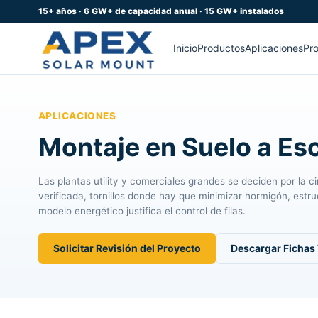
15+ años · 6 GW+ de capacidad anual · 15 GW+ instalados
Inicio
Productos
Aplicaciones
Pr
APLICACIONES
Montaje en Suelo a Esc
Las plantas utility y comerciales grandes se deciden por la 
verificada, tornillos donde hay que minimizar hormigón, estr
modelo energético justifica el control de filas.
Solicitar Revisión del Proyecto
Descargar Fichas