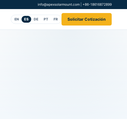
info@apexsolarmount.com
|
+86-18616872899
Solicitar Cotización
EN
ES
DE
PT
FR