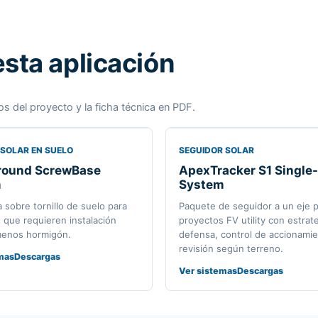
sta aplicación
os del proyecto y la ficha técnica en PDF.
SOLAR EN SUELO
SEGUIDOR SOLAR
ound ScrewBase
ApexTracker S1 Single
m
System
a sobre tornillo de suelo para
Paquete de seguidor a un eje 
 que requieren instalación
proyectos FV utility con estrat
menos hormigón.
defensa, control de accionamie
revisión según terreno.
mas
Descargas
Ver sistemas
Descargas