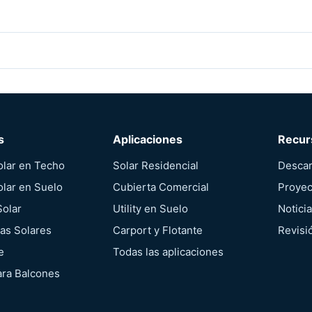
s
Aplicaciones
Recur
olar en Techo
Solar Residencial
Desca
olar en Suelo
Cubierta Comercial
Proyec
Solar
Utility en Suelo
Notici
as Solares
Carport y Flotante
Revisi
e
Todas las aplicaciones
ara Balcones