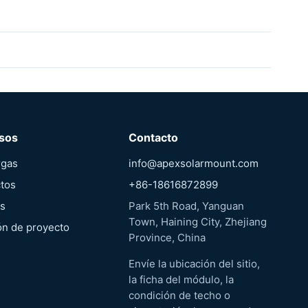
sos
Contacto
rgas
info@apexsolarmount.com
tos
+86-18616872899
as
Park 5th Road, Yanguan
Town, Haining City, Zhejiang
ón de proyecto
Province, China
Envíe la ubicación del sitio,
la ficha del módulo, la
condición de techo o